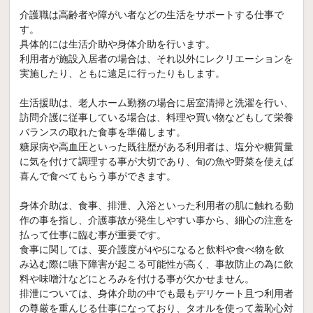
介護職は高齢者や障がい者などの生活をサポートする仕事で
す。
具体的には生活介助や身体介助を行います。
利用者が施設入居者の場合は、それ以外にレクリエーションを
実施したり、ともに遠足に行ったりもします。
生活援助は、老人ホーム勤務の場合に居室清掃と洗濯を行い、
訪問介護に従事している場合は、料理や買い物などもして栄養
バランスの取れた食事を準備します。
糖尿病や高血圧といった既往歴がある利用者は、塩分や糖質量
に気を付けて調理する事が大切であり、旬の魚や野菜を使えば
喜んで食べてもらう事ができます。
身体介助は、食事、排泄、入浴といった利用者の肌に触れる動
作の事を指し、介護事故が発生しやすい事から、細心の注意を
払って仕事に臨む事が重要です。
食事に関しては、要介護度が4や5になると飲料や食べ物を飲
み込む際に嚥下障害が起こる可能性が高く、事故防止の為に飲
料や味噌汁などにとろみを付ける事が欠かせません。
排泄については、身体介助の中でも最もデリケート且つ利用者
の尊厳を重んじる仕事になっており、タオルを使って羞恥心対