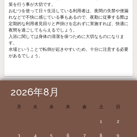
策を行う事が大切です。
おむつを使って日々生活している利用者は、夜間の失禁や便漏
れなどで不快に感じている事もあるので、夜勤に従事する際は
定期的な利用者見回りと声掛けを忘れずに実施すれば、快適に
夜間を過ごしてもらえるでしょう。
入浴に関しては身体の清潔を保つために大切なものになりま
す。
水場ということで転倒が起きやすいため、十分に注意する必要
があるでしょう。
2026年8月
月
火
水
木
金
土
日
1
2
3
4
5
6
7
8
9