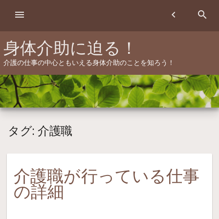
Skip
menu
chevron_left
search
to
content
身体介助に迫る！
介護の仕事の中心ともいえる身体介助のことを知ろう！
タグ:
介護職
介護職が行っている仕事
の詳細